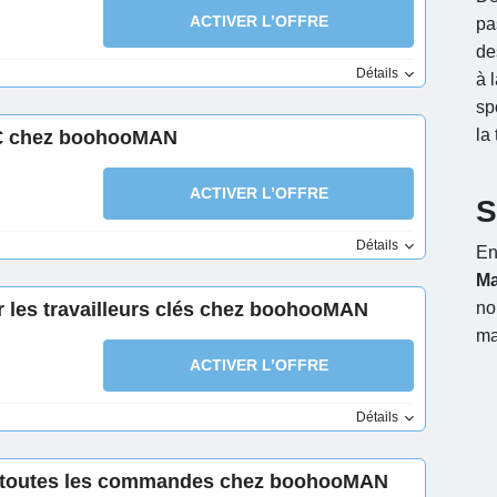
ACTIVER L’OFFRE
pa
de
Détails
à 
sp
la
3€ chez boohooMAN
ACTIVER L’OFFRE
S
Détails
En
M
 les travailleurs clés chez boohooMAN
no
ma
ACTIVER L’OFFRE
Détails
r toutes les commandes chez boohooMAN