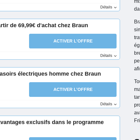
mi
Détails
da
Br
artir de 69,99€ d'achat chez Braun
si
tr
ACTIVER L’OFFRE
ég
br
Détails
pe
af
rasoirs électriques homme chez Braun
To
ma
ACTIVER L’OFFRE
ta
Détails
pr
av
Fr
 avantages exclusifs dans le programme