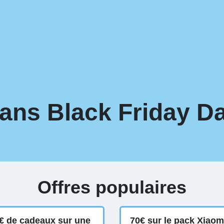
ans Black Friday Da
Offres populaires
€ de cadeaux sur une
70€ sur le pack Xiao