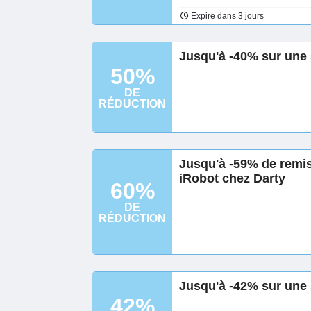
Expire dans 3 jours
Jusqu'à -40% sur une 
50%
DE
RÉDUCTION
Jusqu'à -59% de remis
iRobot chez Darty
60%
DE
RÉDUCTION
Jusqu'à -42% sur une s
42%