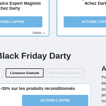
Juice Expert Magimix
9chez Dar
chez Darty
TIVER L’OFFRE
ACTIVER L’OF
Détails
Black Friday Darty
A
Livraison Gratuite
Déstockage/Soldes
Po
él
 -35% sur les produits reconditionnés
av
pr
ACTIVER L’OFFRE
nu