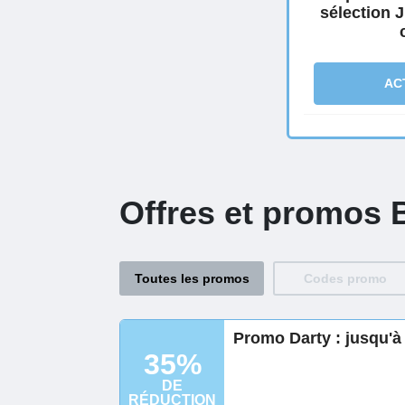
sélection 
AC
Offres et promos 
Toutes les promos
Codes promo
Promo Darty : jusqu'à
35%
DE
RÉDUCTION