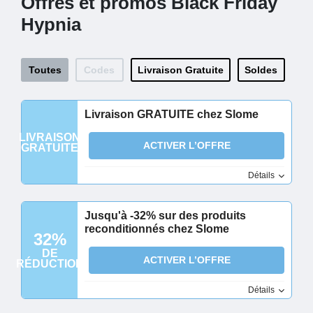
Offres et promos Black Friday
Hypnia
Toutes
Codes
Livraison Gratuite
Soldes
Livraison GRATUITE chez Slome
LIVRAISON
ACTIVER L’OFFRE
GRATUITE
Détails
Jusqu'à -32% sur des produits
reconditionnés chez Slome
32%
DE
ACTIVER L’OFFRE
RÉDUCTION
Détails