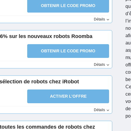
OBTENIR LE CODE PROMO
qu
d’
Détails
l’
no
af
-6% sur les nouveaux robots Roomba
au
as
OBTENIR LE CODE PROMO
mu
of
Détails
co
be
sélection de robots chez iRobot
Ce
ce
ACTIVER L’OFFRE
vo
de
Détails
po
r toutes les commandes de robots chez