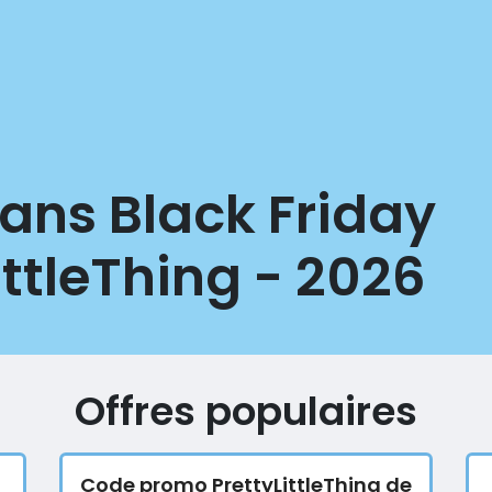
ans Black Friday
ittleThing - 2026
Offres populaires
Code promo PrettyLittleThing de