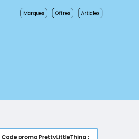
Marques
Offres
Articles
Code promo PrettyLittleThing :