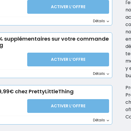
l'
ACTIVER L’OFFRE
no
ac
Détails
co
no
12% supplémentaires sur votre commande
en
ng
dé
te
ACTIVER L’OFFRE
ma
y 
Détails
bu
Pr
9,99€ chez PrettyLittleThing
Pr
ch
ACTIVER L’OFFRE
of
Co
Détails