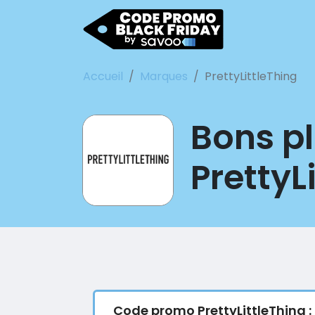
Accueil
Marques
PrettyLittleThing
Bons pl
PrettyL
Code promo PrettyLittleThing :