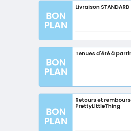
Livraison STANDARD à
BON
PLAN
Tenues d'été à parti
BON
PLAN
Retours et rembours
PrettyLittleThing
BON
PLAN