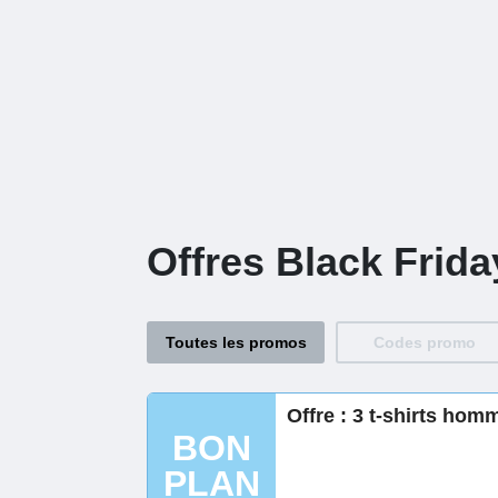
Offres Black Frid
Toutes les promos
Codes promo
Offre : 3 t-shirts ho
BON
PLAN