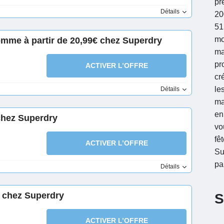
pr
Détails
20
51
mo
omme à partir de 20,99€ chez Superdry
ma
pr
ACTIVER L’OFFRE
cr
le
Détails
ma
en
chez Superdry
vo
fê
ACTIVER L’OFFRE
Su
pa
Détails
s chez Superdry
S
ACTIVER L’OFFRE