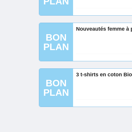
PLAN
Nouveautés femme à p
BON
PLAN
3 t-shirts en coton B
BON
PLAN