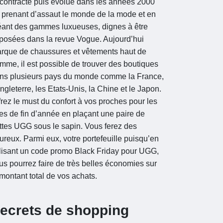
contracté puis évolue dans les années 2000
 prenant d’assaut le monde de la mode et en
éant des gammes luxueuses, dignes à être
posées dans la revue Vogue. Aujourd’hui
rque de chaussures et vêtements haut de
mme, il est possible de trouver des boutiques
ns plusieurs pays du monde comme la France,
Angleterre, les Etats-Unis, la Chine et le Japon.
frez le must du confort à vos proches pour les
tes de fin d’année en plaçant une paire de
ttes UGG sous le sapin. Vous ferez des
ureux. Parmi eux, votre portefeuille puisqu’en
ilisant un code promo Black Friday pour UGG,
us pourrez faire de très belles économies sur
 montant total de vos achats.
ecrets de shopping