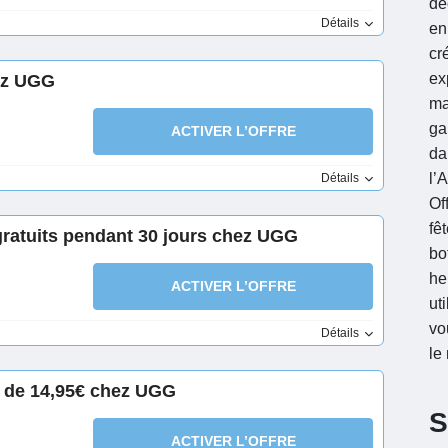
dé
Détails
en
cr
ex
ez UGG
ma
ga
ACTIVER L’OFFRE
da
l’
Détails
Of
fê
ratuits pendant 30 jours chez UGG
bo
he
ACTIVER L’OFFRE
ut
vo
Détails
le
r de 14,95€ chez UGG
S
ACTIVER L’OFFRE