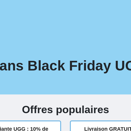
ans Black Friday U
Offres populaires
diante UGG : 10% de
Livraison GRATUIT