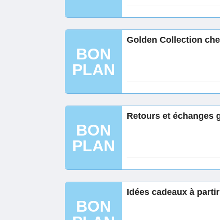
Golden Collection ch
BON
PLAN
Retours et échanges g
BON
PLAN
Idées cadeaux à parti
BON