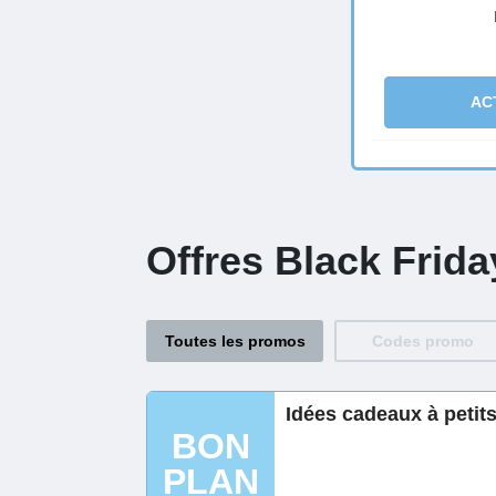
AC
Offres Black Frid
Toutes les promos
Codes promo
Idées cadeaux à petit
BON
PLAN