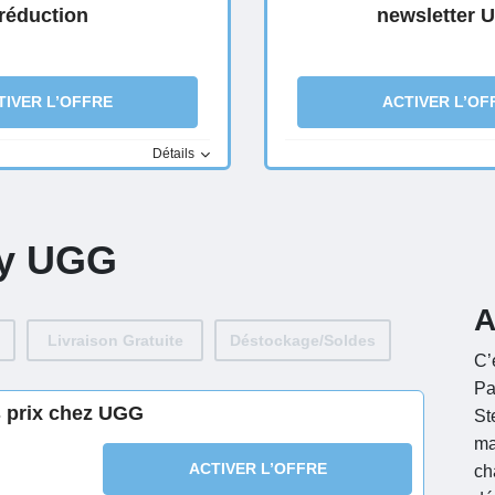
réduction
newsletter 
TIVER L’OFFRE
ACTIVER L’OF
Détails
ay UGG
A
Livraison Gratuite
Déstockage/Soldes
C’
Pa
s prix chez UGG
St
ma
ACTIVER L’OFFRE
ch